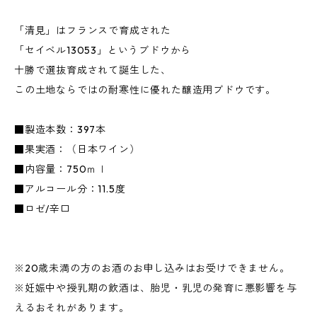
「清見」はフランスで育成された
「セイベル13053」というブドウから
十勝で選抜育成されて誕生した、
この土地ならではの耐寒性に優れた醸造用ブドウです。
■製造本数：397本
■果実酒：（日本ワイン）
■内容量：750ｍｌ
■アルコール分：11.5度
■ロゼ/辛口
※20歳未満の方のお酒のお申し込みはお受けできません。
※妊娠中や授乳期の飲酒は、胎児・乳児の発育に悪影響を与
えるおそれがあります。