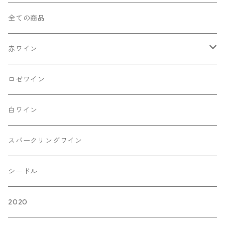
全ての商品
赤ワイン
【山幸】
ロゼワイン
【清舞】
白ワイン
【その他】
スパークリングワイン
【清見】
シードル
2020